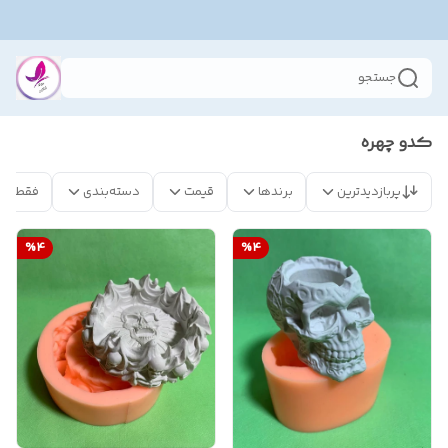
جستجو
کدو چهره
پربازدیدترین
برندها
قیمت
دسته‌بندی
فقط مح
%
4
%
4