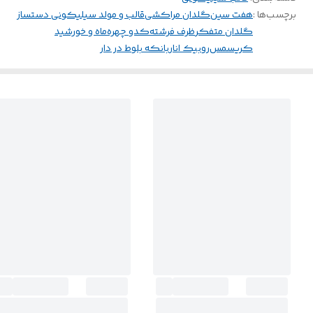
برچسب‌ها :
هفت سین
گلدان مراکشی
قالب و مولد سیلیکونی دستساز
گلدان متفکر
ظرف فرشته
کدو چهره
ماه و خورشید
کریسمس
روبیک انار
بانکه بلوط در دار