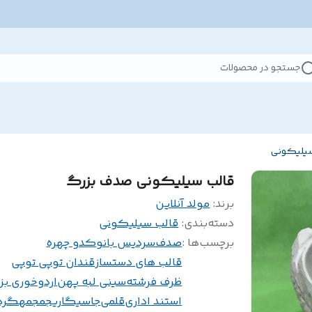
جستجو در محصولات
سیلیکونی
قالب سیلیکونی صدف بزرگ
برند:
مولد آنلاین
دسته‌بندی
:
قالب سیلیکونی
برچسب‌ها :
صدف
سردیس بانو
کدو چهره
قالب های دستساز
قندان توپی توپی
ظرف فرشته
سینی لبه پهن
اردوخوری بز
استند اداری
قلمی
جاسیگاریجمجمهگرد