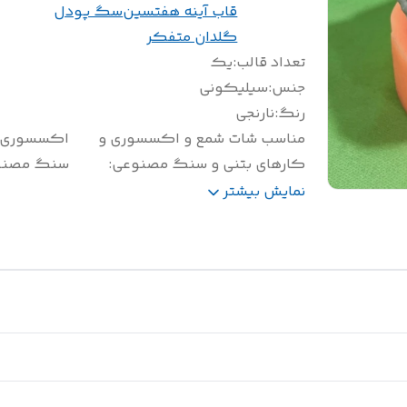
قاب آینه هفتسین
سگ پودل
گلدان متفکر
تعداد قالب
:
یک
جنس
:
سیلیکونی
رنگ
:
نارنجی
مناسب شات شمع و اکسسوری و
اکسسوری 
کارهای بتنی و سنگ مصنوعی
:
سنگ مصنو
وزن(گرم)
:
1150
نمایش بیشتر
سایز(سانتی متر)
:
قطر 12 ارتفاع 8