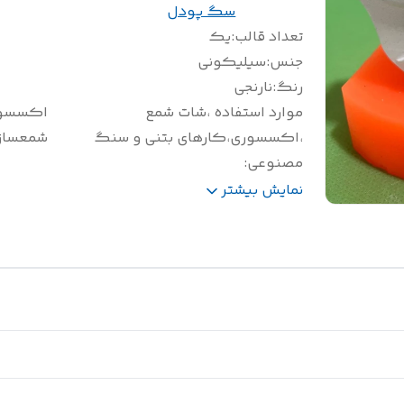
سگ پودل
تعداد قالب
:
یک
جنس
:
سیلیکونی
رنگ
:
نارنجی
موارد استفاده ،شات شمع
اکسسور
،اکسسوری،کارهای بتنی و سنگ
شمعساز
مصنوعی
:
سایز(سانتی متر)
:
ارتفاع 8
نمایش بیشتر
وزن(گرم)
:
185