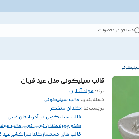
جستجو در محصولات
سیلیکونی
قالب سیلیکونی مدل عید قربان
برند:
مولد آنلاین
دسته‌بندی
:
قالب سیلیکونی
برچسب‌ها :
گلدان متفکر
قالب سیلیکونی در آذربایجان غربی
کدو چهره
قندان توپی توپی
قالب مولد
قالب های دستساز
گلدانمراکشی
عید ق