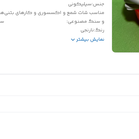
جنس
:
سیلیکونی
مناسب شات شمع و اکسسوری و کارهای بتنی
هف
و سنگ مصنوعی
:
سی
رنگ
:
نارنجی
سایز(سانتی متر)
:
طول 12/5
نمایش بیشتر
وزن(گرم)
:
280