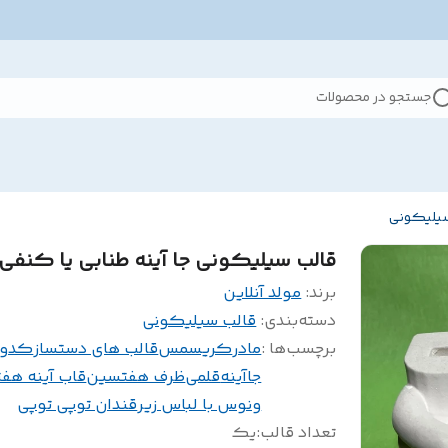
جستجو در محصولات
سیلیکونی
قالب سیلیکونی جا آینه طنابی یا کنفی
برند:
مولد آنلاین
دسته‌بندی
:
قالب سیلیکونی
برچسب‌ها :
مادر
کریسمس
قالب های دستساز
کدو 
جاآینه
قلمی
ظرف هفتسین
قاب آینه هف
ونوس با لباس زیر
قندان توپی توپی
تعداد قالب
:
یک