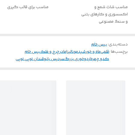
مناسب شات شمع و
مناسب برای قالب گیری
اکسسوری و کارهای بتنی
و سنگ مصنوعی
دسته‌بندی
:
بیس خام
برچسب‌ها :
قلمی
ماه و خورشید
مونالیزا
مادر
چرخ و فلک
بیس خام
کدو چهره
اردوخوری بزرگ
سردیس بانو
قندان توپی توپی