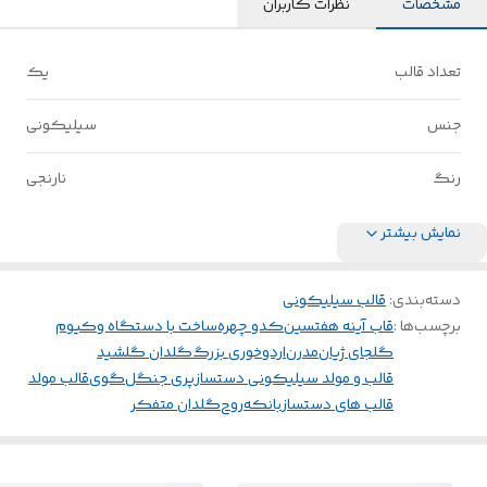
مشخصات
نظرات کاربران
تعداد قالب
یک
جنس
سیلیکونی
رنگ
نارنجی
نمایش بیشتر
دسته‌بندی
:
قالب سیلیکونی
برچسب‌ها :
قاب آینه هفتسین
کدو چهره
ساخت با دستگاه وکیوم
گلجای ژیان
مدرن
اردوخوری بزرگ
گلدان گلشید
قالب و مولد سیلیکونی دستساز
پری جنگل
گوی
قالب مولد
قالب های دستساز
بانکه
روح
گلدان متفکر