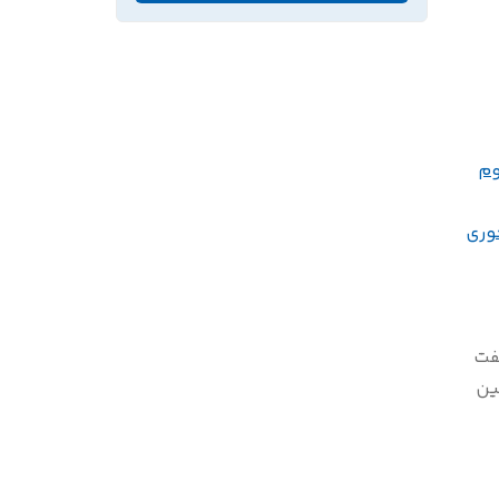
وم
وری
ت
ن