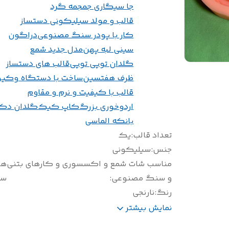
جا سیگاری جمجمه گرد
قالب و مولد سیلیکونی دستساز
کار با پودر سنگ مصنوعی
دراگون
سینی لبه پهن
مدل جدید شمع
گلدان توپی توپی
قالب های دستساز
ظرف هفتسین
ساخت با دستگاه وکی
قالب با کیفیت و نرم و مقاوم
اردوخوری بزرگ
کاپ کیک
گلدان دک
بانکه الماسی
تعداد قالب
:
یک
جنس
:
سیلیکونی
مناسب شات شمع و اکسسوری و کارهای بتنی
هف
و سنگ مصنوعی
:
سی
رنگ
:
نارنجی
سایز(سانتی متر)
:
قطر 8/5 ارتفاع 3/5
نمایش بیشتر
وزن(گرم)
:
320