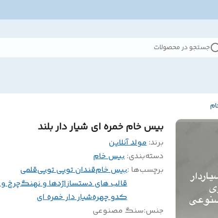
جستجو در محصولات
ام
بیس خام خمره ای شیار دار بلند
برند:
مولد آنلاین
دسته‌بندی
:
بیس خام
برچسب‌ها :
بیس خام
قندان توپی توپی
قلمی
قالب های دستساز
اژدها و نهنگ
چرخ و
کدو چهره
شیار دار خمره ای
جنس
:
سنگ مصنوعی