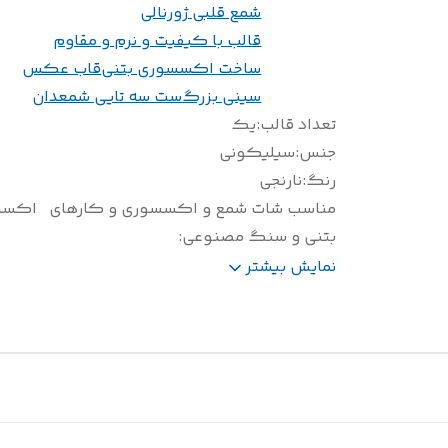
شمع قلبی ژورنالی
قالب با کیفیت و نرم و مقاوم
ساخت اکسسوری بتنی
قاب عکس
سینی بزرگ
ست سه تایی شمعدان
تعداد قالب
:
یک
جنس
:
سیلیکونی
رنگ
:
نارنجی
مناسب شات شمع و اکسسوری و کارهای
اکسس
بتنی و سنگ مصنوعی
:
سایز(سانتی متر)
:
ارتفاع 10
نمایش بیشتر
وزن(گرم)
:
180