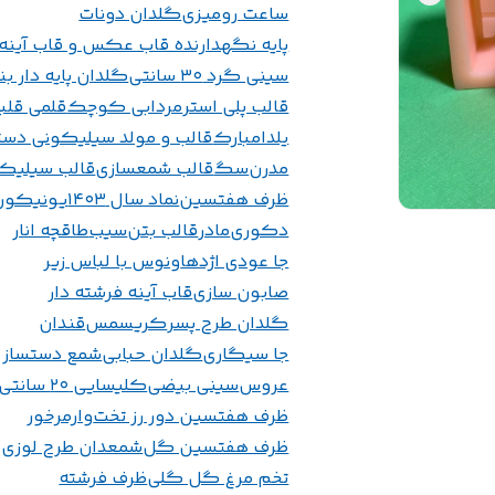
ساعت رومیزی
گلدان دونات
پایه نگهدارنده قاب عکس و قاب آینه
سینی گرد ۳۰ سانتی
گلدان پایه دار ب
قالب پلی استر
مردابی کوچک
قلمی قلب
یلدامبارک
قالب و مولد سیلیکونی دست
مدرن
سگ
قالب شمعسازی
قالب سیلیک
ظرف هفتسین
نماد سال ۱۴۰۳
یونیکور
دکوری
مادر
قالب بتن
سیب
طاقچه انار
جا عودی اژدها
ونوس با لباس زیر
صابون سازی
قاب آینه فرشته دار
گلدان طرح پسر
کریسمس
قندان
جا سیگاری
گلدان حبابی
شمع دستساز
عروس
سینی بیضی
کلیسایی ۲۰ سانتی
ظرف هفتسین دور رز تخت
وارمرخور
ظرف هفتسین گل
شمعدان طرح لوزی
تخم مرغ گل گلی
ظرف فرشته