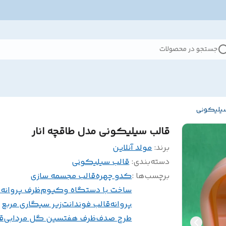
جستجو در محصولات
سیلیکونی
قالب سیلیکونی مدل طاقچه انار
برند:
مولد آنلاین
دسته‌بندی
:
قالب سیلیکونی
برچسب‌ها :
کدو چهره
قالب مجسمه سازی
ساخت با دستگاه وکیوم
ظرف پروانه 
پروانه
قالب فوندانت
زیر سیگاری مربع
طرح صدف
ظرف هفتسین گل مردابی
ق