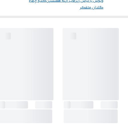
ونوس با لباس زیر
قاب آینه هفتسین
کدو چهره
گلدان متفکر