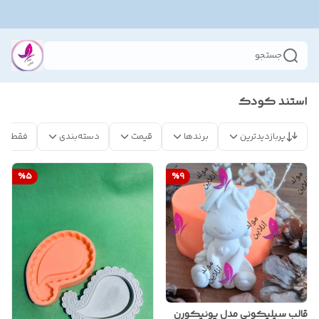
جستجو
استند کودک
پربازدیدترین
برندها
قیمت
دسته‌بندی
فقط مح
%
5
%
9
قالب سیلیکونی مدل یونیکورن