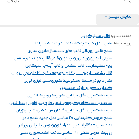
رنگ
نارنجی
نمایش بیشتر
دسته‌بندی
:
قالب سیلیکونی
برچسب‌ها :
قلمی مدل دار
گیفت
استند کودک
شب یلدا
شمع قلبی ژورنالی
قالب های دستساز
صابون سازی
سینی لبه پهن
یاعلی
یونیکورن
قلمی
قالب مولد
کریسمس
پایه نگهدارنده قاب عکس و قاب آینه
جا سیگاری
قالب شمعسازی
جا سیگاری جمجمه گرد
گلدان توپی توپی
کار با پودر سنگ مصنوعی
دکوری
قلمی لوزی لوزی
گلدان دکوری
ظرف هفتسین
ظرف هفتسین گل مردابی کوچک
روبیک ۹ تایی
ساخت با دستگاه وکیوم
جا قلمی طرح پسر
قلمی وسط قلبی
ظرف هفتسین گل مردابی
گلدان مراکشی
گلجای ژیان
شمع عروس
کلیسایی ۲۰ سانتی
مدل جدید شمع
مادر
نماد سال ۱۴۰۳
یلدامبارک
دراگون
ونوس با لباس زیر
انار
روبیک هرمی
کفی ۴۰ سانتی
ساخت اکسسوری بتنی