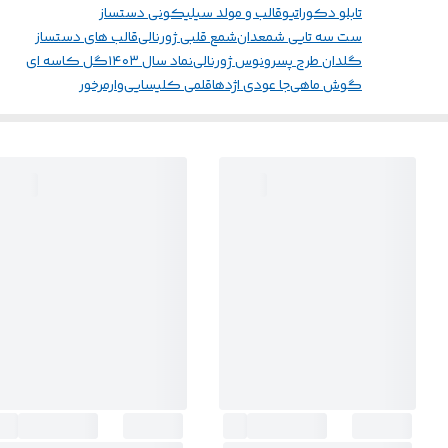
تابلو دکوراتیو
قالب و مولد سیلیکونی دستساز
ست سه تایی شمعدان
شمع قلبی ژورنالی
قالب های دستساز
گلدان طرح پسر
ونوس ژورنالی
نماد سال ۱۴۰۳
گل کاسه ای
گوش ماهی
جا عودی اژدها
قلمی کلیسایی
وارمرخور