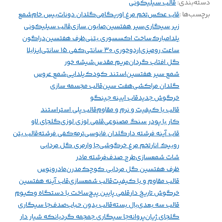
دسته‌بندی
:
قالب سیلیکونی
برچسب‌ها :
قاب عکس
تخم مرغ اوریگامی
گلدان دونات
بیس خام
شمع
زیر سیگاری
سیر هفتسین
صابون سازی
قالب سیلیکونی
یلدامبارک
ساخت اکسسوری بتنی
ظرف هفتسین
دراگون
ساعت رومیزی
اردوخوری ۳۰ سانتی
کفی ۱۵ سانتی
ایزابلا
گل افتاب گردان
مریم مقدس
شیشه خور
شمع سیر هفتسین
استند کودک
یلدایی
شمع عروس
گلدان مراکشی
هفت سین
قالب مجسمه سازی
خرگوش جدید
قاب ایینه جینگو
قالب با کیفیت و نرم و مقاوم
قالب پلی استر
استند
کار با پودر سنگ مصنوعی
قلمی لوزی لوزی
گلجای لاو
قاب آینه فرشته دار
گلدان فانوسی
ترمه
کفی فرشته
قالب بتن
روبیک انار
تخم مرغ خرگوشی
جا وارمری گل مردابی
شات شمعسازی
طرح صدف
فرشته مادر
ظرف هفتسین گل مردابی کوچک
مدرن
مادر
ونوس
قالب مقاوم و با کیفیت
قالب شمعسازی
قاب آینه هفتسین
خرگوش تاریخ دار
قلمی پایین پیچ
ساخت با دستگاه وکیوم
قالب سه بعدی
بال بسته
قالب بدون حباب
صدف
جا سیگاری
گلجای ژیان
پروانه
جا سیگاری جمجمه گرد
بانکه شیار دار