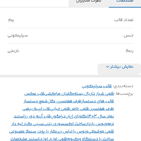
مشخصات
نظرات کاربران
تعداد قالب
یک
جنس
سیلیکونی
رنگ
نارنجی
نمایش بیشتر
دسته‌بندی
:
قالب سیلیکونی
برچسب‌ها :
قلمی شیار دار
بال بسته
گلدان مراکشی
قاب عکس
قالب های دستساز
ظرف هفتسین گل
شمع دستساز
ظرف هفتسین
قلمی خاص
قلمی حبابی
قاب ایینه بیضی
نماد سال ۱۴۰۳
گلجای ژیان
دراگون
قاب آینه دور رز
استند
ترمه
ونوس باردار
ساخت اکسسوری بتنی
سینی گرد لبه دار
قلمی موشکی
ونوس با لباس زیر
کار با پودر سنگ مصنوعی
ساخت با دستگاه وکیوم
قلمی لوزی لوزی
استند مشخصات