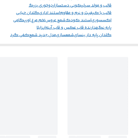
قالب و مولد سیلیکونی دستساز
اردوخوری بزرگ
قالب با کیفیت و نرم و مقاوم
استند اداری
گلدان حبابی
اکسسوری
استند کودک
شمع عروس
تخم مرغ اوریگامی
پایه نگهدارنده قاب عکس و قاب آینه
ایزابلا
گلدان پایه دار بنسای
شمعسازی
مدل جدید شمع
کفی گرد