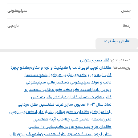
جنس
سیلیکونی
رنگ
نارنجی
نمایش بیشتر
دسته‌بندی
:
قالب سیلیکونی
برچسب‌ها :
گلدان توپی توپی
قالب با کیفیت و نرم و مقاوم
کدو چهره
قاب آینه دور رز
کدوی تزئینی
هرکول
شمع دستساز
قالب و مولد سیلیکونی دستساز
قالب سیلیکونی
ونوس باردار
استند کودک
دکوری
قالب شمعسازی
قالب های دستساز
گلدان مراکشی
قاب عکس
نماد سال ۱۴۰۳
صابون سازی
ظرف هفتسین گل مردابی
یلدا مبارک
ابر
گلدان دکوری
قلمی شیار دار
بانکه توپی توپی
مدرن
بانکه الماسی
شب چله
قاب آینه هفتسین
گلدان طرح پسر
شمع عروس
کلیسایی ۲۰ سانتی
کار با پودر سنگ مصنوعی
ظرف هفتسین
شمع قلبی ژورنالی