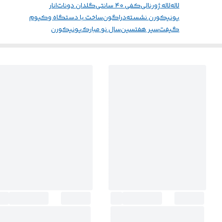
لاله
لاله ژورنالی
کفی ۴۰ سانتی
گلدان دونات
انار
یونیکورن نشسته
دراگون
ساخت با دستگاه وکیوم
گیفت
سیر هفتسین
سال نو مبارک
یونیکورن