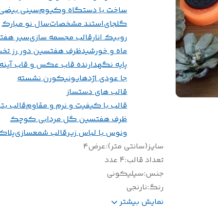
ساخت با دستگاه وکیوم
سینی بیضی
گلجای
استند مشخصات
سال نو مبارک
روبیک انار
قالب مجسمه سازی
سیر هفت
ماه و خورشید
ظرف هفتسین دور رز تخ
پایه نگهدارنده قاب عکس و قاب آینه
جا عودی اژدها
یونیکورن نشسته
قالب های دستساز
قالب با کیفیت و نرم و مقاوم
قالب بت
ظرف هفتسین گل مردابی کوچک
ونوس با لباس زیر
قالب شمعسازی
پلاک
سایز(سانتی متر)
:
عرض۴
تعداد قالب
:
4 عدد
جنس
:
سیلیکونی
رنگ
:
نارنجی
مناسب شات شمع و اکسسوری و کارهای بتنی
شم
نمایش بیشتر
و سنگ مصنوعی
:
سا