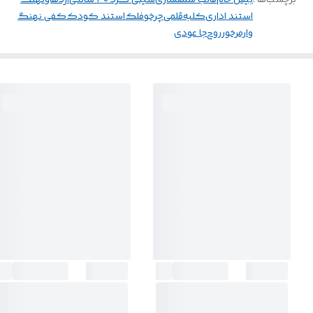
برچسب‌ها :
بیس خام
قالب شمعسازی
سینی گرد ۳۰ سانتی
اژدهاونهنگ
استند اداری
کلبه
قلمی
چرخوفلک
استند کودک
کفی نهنگ
وارمرخور
روح
جا عودی