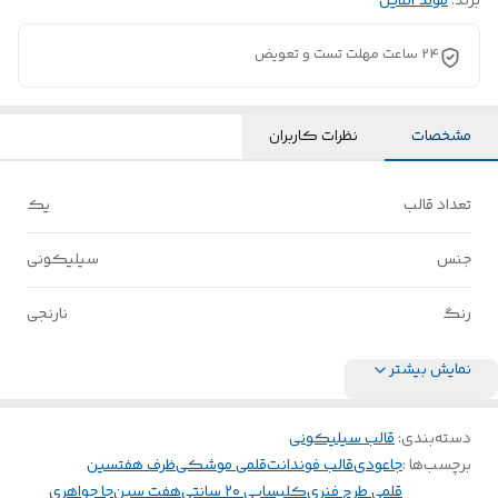
برند:
مولد آنلاین
24 ساعت مهلت تست و تعویض
مشخصات
نظرات کاربران
تعداد قالب
یک
جنس
سیلیکونی
رنگ
نارنجی
نمایش بیشتر
دسته‌بندی
:
قالب سیلیکونی
برچسب‌ها :
جاعودی
قالب فوندانت
قلمی موشکی
ظرف هفتسین
قلمی طرح فنری
کلیسایی ۲۰ سانتی
هفت سین
جا جواهری