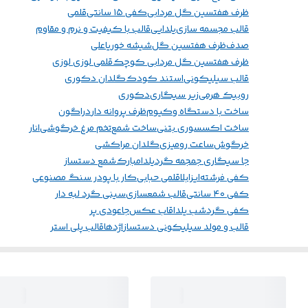
ظرف هفتسین گل مردابی
کفی ۱۵ سانتی
قلمی
قالب مجسمه سازی
یلدایی
قالب با کیفیت و نرم و مقاوم
صدف
ظرف هفتسین گل
شیشه خور
یاعلی
ظرف هفتسین گل مردابی کوچک
قلمی لوزی لوزی
قالب سیلیکونی
استند کودک
گلدان دکوری
روبیک هرمی
زیر سیگاری
دکوری
ساخت با دستگاه وکیوم
ظرف پروانه دار
دراگون
ساخت اکسسوری بتنی
ساخت شمع
تخم مرغ خرگوشی
انار
خرگوش
ساعت رومیزی
گلدان مراکشی
جا سیگاری جمجمه گرد
یلدامبارک
شمع دستساز
کفی فرشته
ایزابلا
قلمی حبابی
کار با پودر سنگ مصنوعی
کفی ۴۰ سانتی
قالب شمعسازی
سینی گرد لبه دار
کفی گرد
شب یلدا
قاب عکس
جاعودی پر
قالب و مولد سیلیکونی دستساز
اژدها
قالب پلی استر