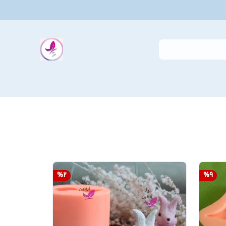
%
2
%
9