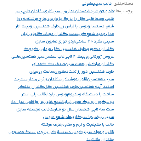
دسته‌بندی
:
قالب سیلیکونی
برچسب‌ها :
ماه و خورشید
شمعدان نقلی
زیر سیگاری
گلدان طرح پسر
قلمی وسط قلبی
گل رز بزرگ جا وارمری
طرح فرشته
به روز
شمع دستساز
ونوس با لباس زیر
ظرف هفتسین
روبیک انار
مدل جدید شمع
کریسمس
گلدان دونات
گلجای ژیان
سینی گرد ۳۰ سانتی
اردو خوری
صابون سازی
گلدان دکوری
ظرف هفتسین گل مردابی کوچک
عروس ژورنالی
روبیک ۴ تایی
قاب عکس
سیر هفتسین
قلمی
گلدان مراکشی
هفت سین
صدف تک کفه ای
ظرف هفتسین دور رز تخت
دکوری
ساعت رومیزی
سیب هفتسین
قلمی موشکی
،گلدان تزئینی
کاپ کیک
استند آینه هفتسین
ظرف هفتسین گل
گلدان متفکر
ساخت با دستگاه وکیوم
ونوس باردار
قالب پلی استر
یونیکورن
روبیک هرمی
ایزابلا
شمع های به روز
قلمی مدل دار
ست سه تایی شمعدان
سال نو مبارک
قالب مجسمه سازی
سینی بیضی
جا سیگاری
مادر
شمع عروس
قالب با کیفیت و نرم و مقاوم
ظرف فرشته
قالب و مولد سیلیکونی دستساز
کار با پودر سنگ مصنوعی
گلدان گلشید