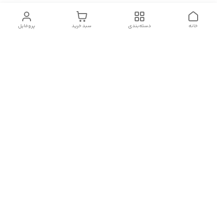
خانه
دسته‌بندی
سبد خرید
پروفایل
دسترسی سریع
تماس با ما
شکایات
درباره ما
قوانین و مقررات
سیاست حریم خصوصی
هفت روز هفته ، ۲۴ ساعت شبانه‌روز پاسخگوی شما هستیم
ارسالمون سه تا پنج روز کاری بسته به حجم سفارشتون میباشد