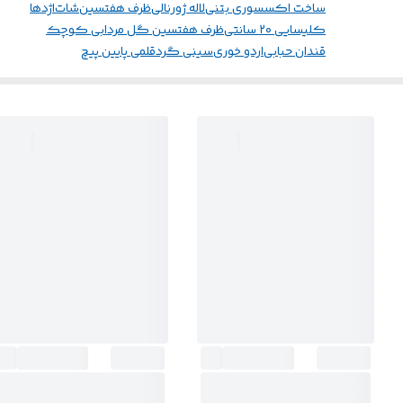
ساخت اکسسوری بتنی
لاله ژورنالی
ظرف هفتسین
شات
اژدها
کلیسایی ۲۰ سانتی
ظرف هفتسین گل مردابی کوچک
قندان حبابی
اردو خوری
سینی گرد
قلمی پایین پیچ