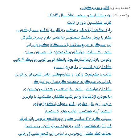
دسته‌بندی
:
قالب سیلیکونی
برچسب‌ها :
روبیک انار
کریسمس
نماد سال ۱۴۰۳
ظرف هفتسین دور رز تخت
پایه نگهدارنده قاب عکس و قاب آینه
قالب سیلیکونی
کار با پودر سنگ مصنوعی
جا قلمی طرح پسر
خرگوش
زیر سیگاری مربع
ساخت با دستگاه وکیوم
ایزابلا
کفی ۱۵ سانتی
دراگون
گیفت
ژورنالی
صابون سازی
ونوس باردار
یلدامبارک
بودا
بانکه توپی توپی
روبیک ۴ تایی
گلدان دونات
سینی لبه پهن
اسب
قالب با کیفیت و نرم و مقاوم
قلمی خاص
قلمی لوزی لوزی
یلدایی
جا سیگاری جمجمه گرد
سال نو مبارک
گلدان مراکشی
کفی فرشته
سیر هفتسین
دکوری
جا عودی اژدها
ماه و خورشید
گلدان گلشید
جا وارمری
عروس ژورنالی
صابونی
قالب مولد
بانکه
وارمرخور
استند آینه هفتسین
قالب های دستساز
سینی گرد ۳۰ سانتی
کدو چهره
شمع عروس
پایه ظرف
قاب آینه هفتسین
قالب و مولد سیلیکونی دستساز
صدف تک کفه ای
ونوس با لباس زیر
شمع قلبی ژورنالی