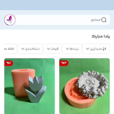
جستجو
یلدا مبارک
جدیدترین
برندها
قیمت
دسته‌بندی
فقط محصو
%
6
%
4