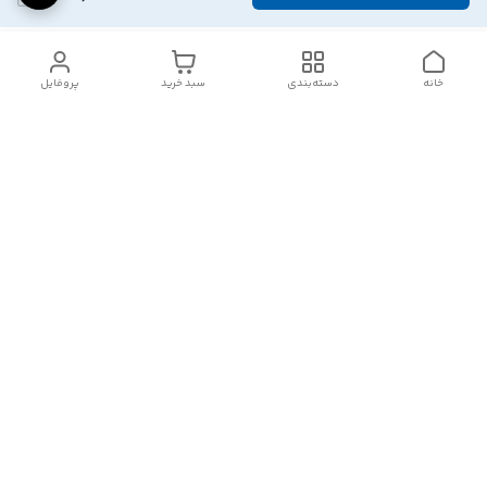
خانه
دسته‌بندی
سبد خرید
پروفایل
دسترسی سریع
تماس با ما
شکایات
درباره ما
قوانین و مقررات
سیاست حریم خصوصی
هفت روز هفته ، ۲۴ ساعت شبانه‌روز پاسخگوی شما هستیم