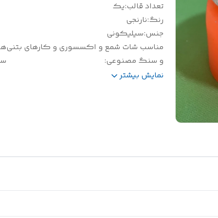
تعداد قالب
:
یک
رنگ
:
نارنجی
جنس
:
سیلیکونی
مناسب شات شمع و اکسسوری و کارهای بتنی
هف
و سنگ مصنوعی
:
سی
وزن(گرم)
:
400
نمایش بیشتر
سایز(سانتی متر)
:
قطر 8 ارتفاع 5