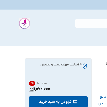
24ساعت مهلت تست و تعویض
۱٬۱۰۹٬۰۰۰
3
%
1,072,000
انو
افزودن به سبد خرید
سین