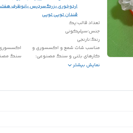
اردوخوری بزرگ
سردیس بانو
ظرف هفتس
قندان توپی توپی
تعداد قالب
:
یک
جنس
:
سیلیکونی
رنگ
:
نارنجی
مناسب شات شمع و اکسسوری و
اکسسوری.
کارهای بتنی و سنگ مصنوعی
:
سنگ مصن
سایز(سانتی متر)
:
طول و عرض 8/5
نمایش بیشتر
وزن(گرم)
:
300