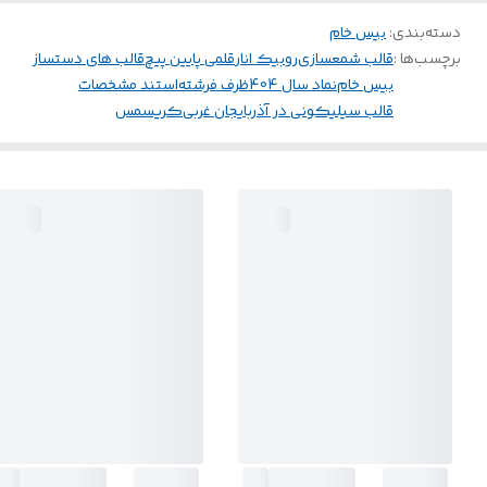
دسته‌بندی
:
بیس خام
برچسب‌ها :
قالب شمعسازی
روبیک انار
قلمی پایین پیچ
قالب های دستساز
بیس خام
نماد سال 404
ظرف فرشته
استند مشخصات
قالب سیلیکونی در آذربایجان غربی
کریسمس