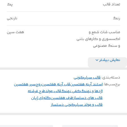
تعداد قالب
یک
رنگ
نارنجی
مناسب شات شمع و
هفت سین
اکسسوری و کارهای بتنی
و سنگ مصنوعی
نمایش بیشتر
دسته‌بندی
:
قالب سیلیکونی
برچسب‌ها :
استند آینه هفتسین
قاب آینه هفتسین
روح
سیر هفتسین
اژدها و نهنگ
کفی نهنگ
قالب مولد
طرح فرشته
قالب های دستساز
ظرف هفتسین
گلجای ژیان
قالب و مولد سیلیکونی دستساز