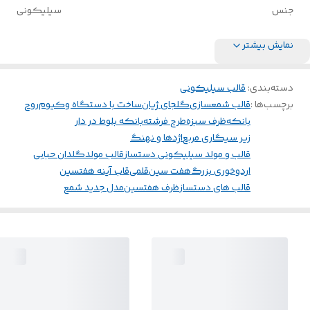
جنس
سیلیکونی
نمایش بیشتر
دسته‌بندی
:
قالب سیلیکونی
برچسب‌ها :
قالب شمعسازی
گلجای ژیان
ساخت با دستگاه وکیوم
روح
بانکه
ظرف سبزه
طرح فرشته
بانکه بلوط در دار
زیر سیگاری مربع
اژدها و نهنگ
قالب و مولد سیلیکونی دستساز
قالب مولد
گلدان حبابی
اردوخوری بزرگ
هفت سین
قلمی
قاب آینه هفتسین
قالب های دستساز
ظرف هفتسین
مدل جدید شمع