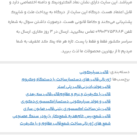
میباشد. این سایت دارای نشان نماد الکترونیک و دامنه اختصاصی دارد و
قابل اعتماد هست. درگاه این سایت از درگاه به پرداخت ملت و شاپرک
پشتیبانی می‌کند و کاملا قانونی هست. درصورت داشتن سوال به شماره
تلفن ۰۹۹۰۳۷۵۳۸۸۴ تماس بگیرید. ارسال در ۳ روز کاری. ارسال به
سراسر کشور فقط و فقط با پست. تازه هر ماه یک کد تخفیف به شما
میدیم تا از بهترین محصولات ما لذت ببرید.
دسته‌بندی
:
قالب سیلیکونی
برچسب‌ها :
ژورنالی
قالب های دستساز
ساخت با دستگاه وکیوم
قالب مولد
بادبزنی
قالب پلی استر
قالب با کیفیت و نرم و مقاوم
قالب
قالب سه بعدی
قالب و مولد سیلیکونی دستساز
اکسسوری
دکوری
قالب بتن
ساخت اکسسوری بتنی
قالب صابون سازی
قالب شمع
بیس خام
هدیه شمع
کار با پودر سنگ مصنوعی
شمع های ژورنالی
ساخت شمع
قالب مقاوم و با کیفیت