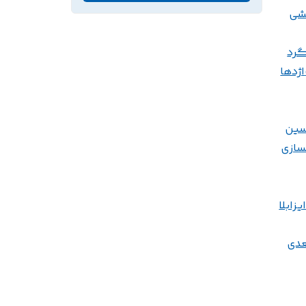
شی
گرد
اژدها
سین
سازی
یزابلا
عدی