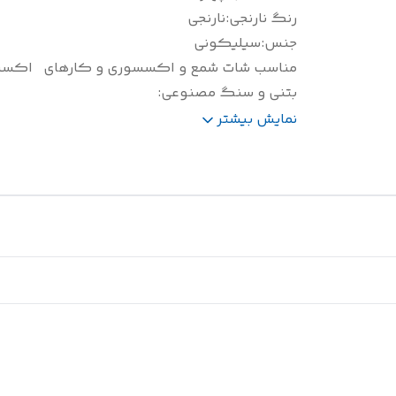
رنگ نارنجی
:
نارنجی
جنس
:
سیلیکونی
مناسب شات شمع و اکسسوری و کارهای
اکسس
بتنی و سنگ مصنوعی
:
سایز(سانتی متر)
:
14.12.10 بدون در ارتفاع در 4
نمایش بیشتر
وزن(گرم)
:
3900