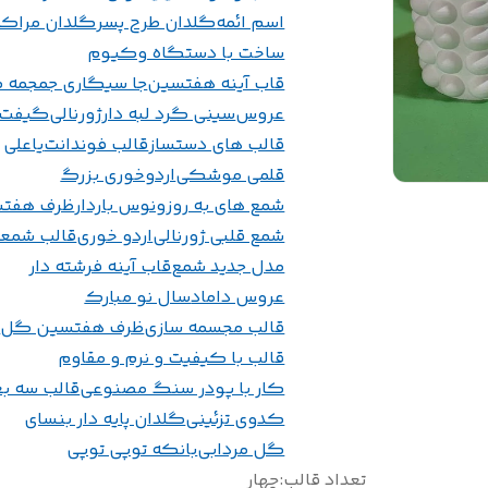
اسم ائمه
گلدان طرح پسر
گلدان مراک
ساخت با دستگاه وکیوم
قاب آینه هفتسین
جا سیگاری جمجمه 
عروس
سینی گرد لبه دار
ژورنالی
گیفت
قالب های دستساز
قالب فوندانت
یاعلی
قلمی موشکی
اردوخوری بزرگ
شمع های به روز
ونوس باردار
ظرف هفت
شمع قلبی ژورنالی
اردو خوری
قالب شمع
مدل جدید شمع
قاب آینه فرشته دار
عروس داماد
سال نو مبارک
قالب مجسمه سازی
ظرف هفتسین گل
ا
قالب با کیفیت و نرم و مقاوم
کار با پودر سنگ مصنوعی
قالب سه ب
کدوی تزئینی
گلدان پایه دار بنسای
گل مردابی
بانکه توپی توپی
تعداد قالب
:
چهار