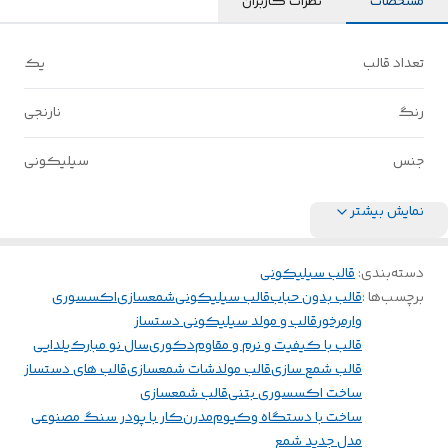
مشخصات
نظرات کاربران
تعداد قالب
یک
رنگ
نارنجی
جنس
سیلیکونی
نمایش بیشتر
دسته‌بندی
:
قالب سیلیکونی
برچسب‌ها :
قالب بدون حباب
قالب سیلیکونی
شمعسازی
اکسسوری
وارمرخور
قالب و مولد سیلیکونی دستساز
قالب با کیفیت و نرم و مقاوم
دکوری
سال نو مبارک
یلدایی
قالب شمع سازی
قالب مولد
شات شمعسازی
قالب های دستساز
ساخت اکسسوری بتنی
قالب شمعسازی
ساخت با دستگاه وکیوم
مدرن
کار با پودر سنگ مصنوعی
مدل جدید شمع