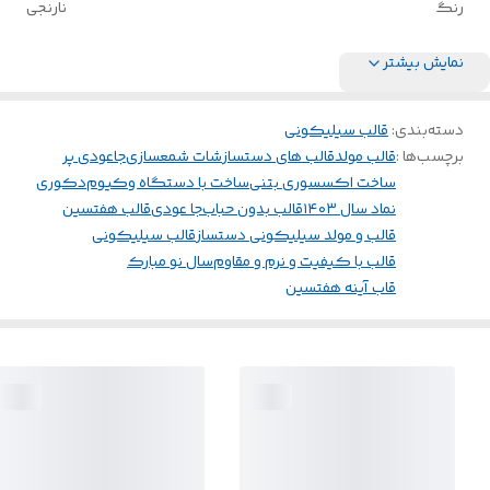
رنگ
نارنجی
نمایش بیشتر
دسته‌بندی
:
قالب سیلیکونی
برچسب‌ها :
قالب مولد
قالب های دستساز
شات شمعسازی
جاعودی پر
ساخت اکسسوری بتنی
ساخت با دستگاه وکیوم
دکوری
نماد سال ۱۴۰۳
قالب بدون حباب
جا عودی
قالب هفتسین
قالب و مولد سیلیکونی دستساز
قالب سیلیکونی
قالب با کیفیت و نرم و مقاوم
سال نو مبارک
قاب آینه هفتسین