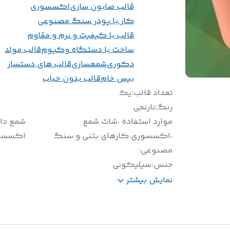
قالب صابون سازی
اکسسوری
کار با پودر سنگ مصنوعی
قالب با کیفیت و نرم و مقاوم
ساخت با دستگاه وکیوم
قالب مولد
دکوری
شمعسازی
قالب های دستساز
بیس خام
قالب بدون حباب
تعداد قالب
:
یک
رنگ
:
نارنجی
موارد استفاده ،شات شمع
شمع دان
،اکسسوری،کارهای بتنی و سنگ
اکسسو
مصنوعی
:
جنس
:
سیلیکونی
وزن(گرم)
:
600
نمایش بیشتر
سایز(سانتی متر)
:
ارتفاع 16 جای شمع 2/5