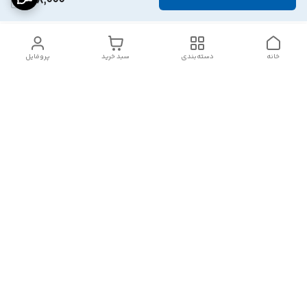
868,000
خانه
دسته‌بندی
سبد خرید
پروفایل
دسترسی سریع
تماس با ما
شکایات
درباره ما
قوانین و مقررات
سیاست حریم خصوصی
هفت روز هفته ، ۲۴ ساعت شبانه‌روز پاسخگوی شما هستیم