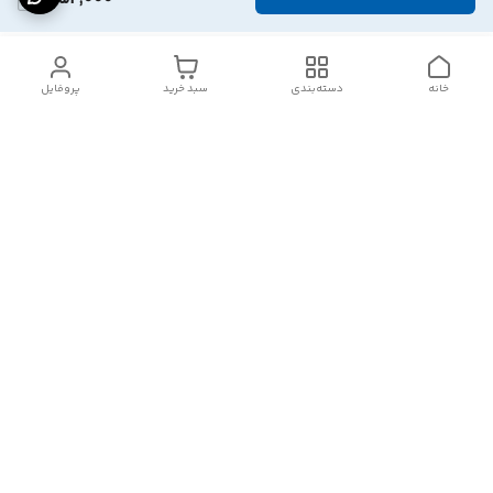
خانه
دسته‌بندی
سبد خرید
پروفایل
دسترسی سریع
تماس با ما
شکایات
درباره ما
قوانین و مقررات
سیاست حریم خصوصی
هفت روز هفته ، ۲۴ ساعت شبانه‌روز پاسخگوی شما هستیم