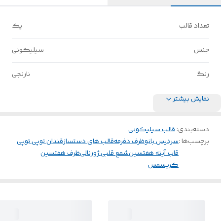
تعداد قالب
یک
جنس
سیلیکونی
رنگ
نارنجی
نمایش بیشتر
دسته‌بندی
:
قالب سیلیکونی
برچسب‌ها :
سردیس بانو
ظرف دفرمه
قالب های دستساز
قندان توپی توپی
قاب آینه هفتسین
شمع قلبی ژورنالی
ظرف هفتسین
کریسمس