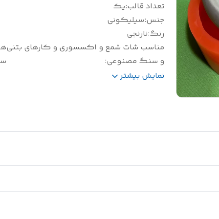
تعداد قالب
:
یک
جنس
:
سیلیکونی
رنگ
:
نارنجی
مناسب شات شمع و اکسسوری و کارهای بتنی
هف
و سنگ مصنوعی
:
سی
سایز(سانتی متر)
:
قطر 16/5
نمایش بیشتر
وزن(گرم)
:
850