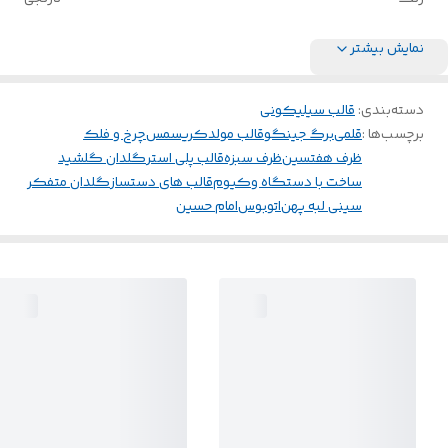
نمایش بیشتر
دسته‌بندی
:
قالب سیلیکونی
برچسب‌ها :
قلمی
برگ جینگو
قالب مولد
کریسمس
چرخ و فلک
ظرف هفتسین
ظرف سبزه
قالب پلی استر
گلدان گلشید
ساخت با دستگاه وکیوم
قالب های دستساز
گلدان متفکر
سینی لبه پهن
اتوبوس
امام حسین