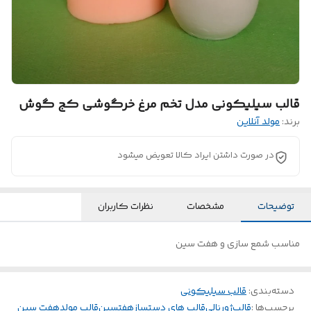
قالب سیلیکونی مدل تخم مرغ خرگوشی کج گوش
برند:
مولد آنلاین
در صورت داشتن ایراد کالا تعویض میشود
توضیحات
مشخصات
نظرات کاربران
مناسب شمع سازی و هفت سین
دسته‌بندی
:
قالب سیلیکونی
برچسب‌ها :
قالب
ژورنالی
قالب های دستساز
هفتسین
قالب مولد
هفت سین