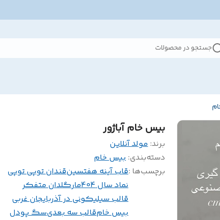
جستجو در محصولات
ام
بیس خام آباژور
برند:
مولد آنلاین
دسته‌بندی
:
بیس خام
برچسب‌ها :
قاب آینه هفتسین
قندان توپی توپی
نماد سال 404
مار
گلدان متفکر
قالب سیلیکونی در آذربایجان غربی
بیس خام
قالب سه بعدی
سگ پودل