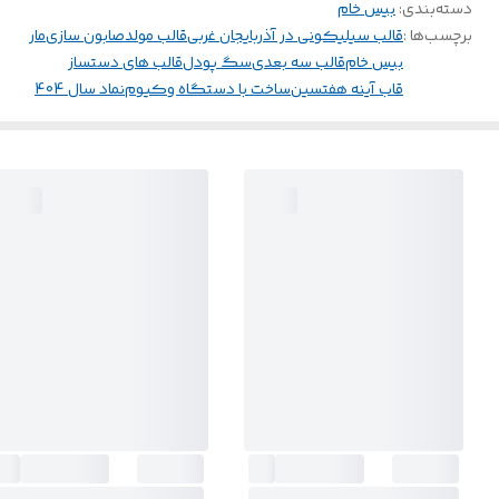
دسته‌بندی
:
بیس خام
برچسب‌ها :
قالب سیلیکونی در آذربایجان غربی
قالب مولد
صابون سازی
مار
بیس خام
قالب سه بعدی
سگ پودل
قالب های دستساز
قاب آینه هفتسین
ساخت با دستگاه وکیوم
نماد سال 404