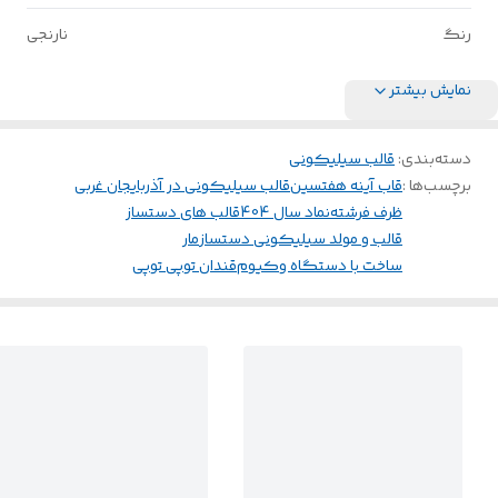
رنگ
نارنجی
نمایش بیشتر
دسته‌بندی
:
قالب سیلیکونی
برچسب‌ها :
قاب آینه هفتسین
قالب سیلیکونی در آذربایجان غربی
ظرف فرشته
نماد سال 404
قالب های دستساز
قالب و مولد سیلیکونی دستساز
مار
ساخت با دستگاه وکیوم
قندان توپی توپی