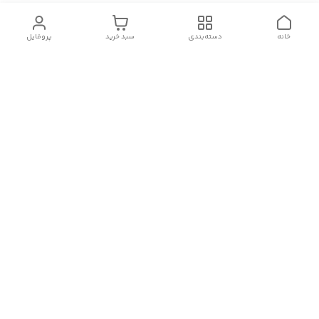
خانه
دسته‌بندی
سبد خرید
پروفایل
دسترسی سریع
تماس با ما
شکایات
درباره ما
قوانین و مقررات
سیاست حریم خصوصی
هفت روز هفته ، ۲۴ ساعت شبانه‌روز پاسخگوی شما هستیم
ارسالمون سه تا پنج روز کاری بسته به حجم سفارشتون میباشد