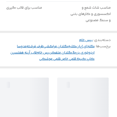
مناسب شات شمع و
مناسب برای قالب گیری
اکسسوری و کارهای بتنی
و سنگ مصنوعی
دسته‌بندی
:
بیس خام
برچسب‌ها :
گلجای ژیان
کلبه
گلدان مراکشی
ظرف فرشته
مدوسا
اردوخوری بزرگ
گلدان متفکر
بیس خام
قاب آینه هفتسین
کاپ کیک
قلمی خاص
قلمی موشکی