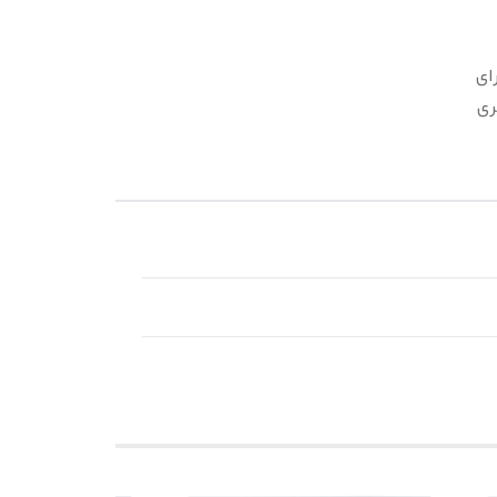
ای
ری