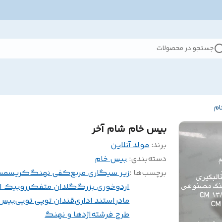
جستجو در محصولات
ام
بیس خام شام آخر
برند:
مولد آنلاین
دسته‌بندی
:
بیس خام
برچسب‌ها :
زیر سیگاری مربع
کفی نهنگ
کریسم
اردوخوری بزرگ
گلدان متفکر
روبیک ان
مادر
استند اداری
قندان توپی توپی
بیس 
طرح فرشته
اژدها و نهنگ