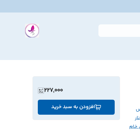
227,000
افزودن به سبد خرید
س
ار
خام