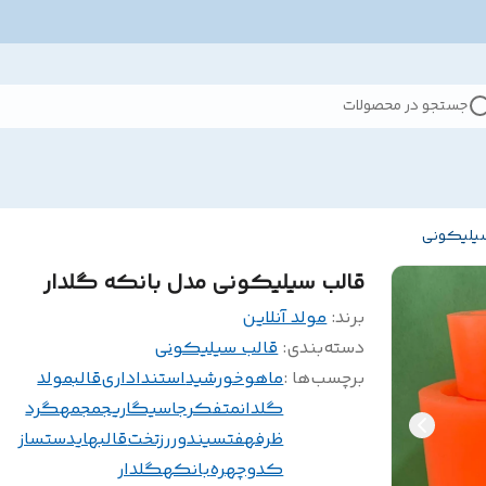
جستجو در محصولات
سیلیکونی
قالب سیلیکونی مدل بانکه گلدار
برند:
مولد آنلاین
دسته‌بندی
:
قالب سیلیکونی
برچسب‌ها :
ماهوخورشید
استنداداری
قالبمولد
گلدانمتفکر
جاسیگاریجمجمهگرد
ظرفهفتسیندوررزتخت
قالبهایدستساز
کدوچهره
بانکهگلدار