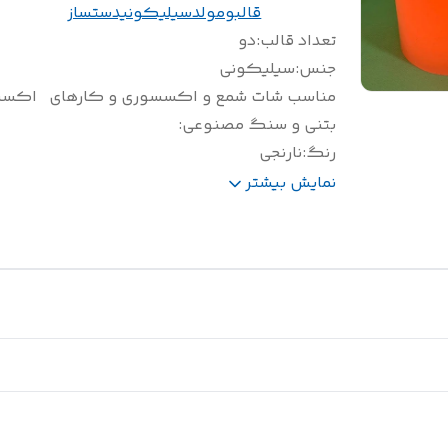
قالبومولدسیلیکونیدستساز
تعداد قالب
:
دو
جنس
:
سیلیکونی
مناسب شات شمع و اکسسوری و کارهای
اکسس
بتنی و سنگ مصنوعی
:
رنگ
:
نارنجی
وزن(گرم)
:
900
نمایش بیشتر
سایز(سانتی متر)
:
ارتفاع با در 13