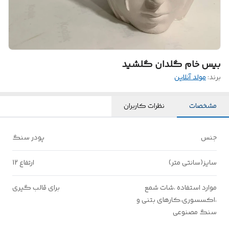
بیس خام گلدان گلشید
برند:
مولد آنلاین
مشخصات
نظرات کاربران
جنس
پودر سنگ
سایز(سانتی متر)
ارتفاع 12
موارد استفاده ،شات شمع
برای قالب گیری
،اکسسوری،کارهای بتنی و
سنگ مصنوعی