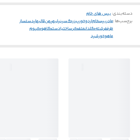
دسته‌بندی
:
بیس های خام
برچسب‌ها :
مادر
بیسخام
اردوخوریبزرگ
سینیلبهپهن
قالبهایدستساز
ظرففرشته
گلدانمتفکر
ساختبادستگاهوکیوم
ماهوخورشید