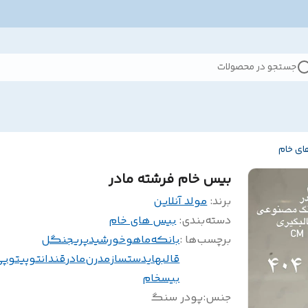
جستجو در محصولات
ی خام
بیس خام فرشته مادر
برند:
مولد آنلاین
دسته‌بندی
:
بیس های خام
برچسب‌ها :
بانکه
ماهوخورشید
پریجنگل
قالبهایدستساز
مدرن
مادر
قندانتوپیتوپی
بیسخام
جنس
:
پودر سنگ